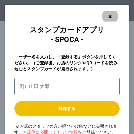
利用事業者様
はこちら 👉
✖️
スタンプカードアプリ
- SPOCA -
SPOCAはスタンプカードを簡単に発行した
り、入手することができるアプリです。
ユーザー名を入力し、「登録する」ボタンを押してく
会員登録またはログインをし、SPOCA IDを
ださい。（ご登録後、お店のリンクやQRコードを読み
取得してください。
込むとスタンプカードが発行されます。）
Googleで会員登録/ログイン
登録する
Facebookで会員登録/ログイン
※お店のスタッフの方が呼びかけ時などに参照されま
Twitterで会員登録/ログイン
す。
お店側に公開してもよい情報
をご登録ください。